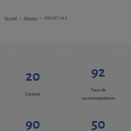
Accueil
>
Session
>
CER-SST-24-2
92
20
Taux de
Centres
recommandation
90
50