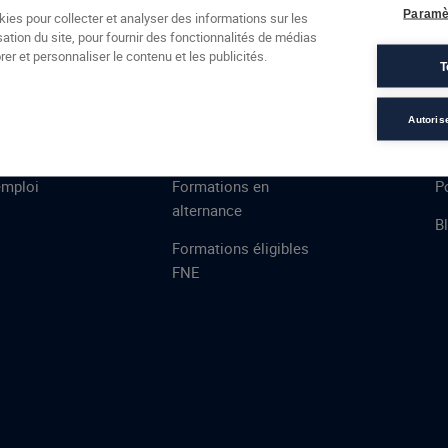
Formations
Campus
Financement
Actualités
Espac
Paramè
kies pour collecter et analyser des informations sur les
sation du site, pour fournir des fonctionnalités de médias
 AFEC
PRESTATIONS
À
er et personnaliser le contenu et les publicités.
T
ns
Évaluations
T
certifications
S
Autoris
de
n
VAE
L
emploi
Formations en
Po
alternance
B
Formations éligibles
FNE