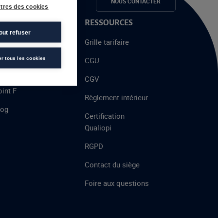
e candidats
NOUS CONTACTER
tres des cookies
 PROPOS
RESSOURCES
out refuser
alent
Grille tarifaire
chool
er tous les cookies
CGU
’AFEC
CGV
int F
Règlement intérieur
log
Certification
Qualiopi
RGPD
Contact du siège
Foire aux questions