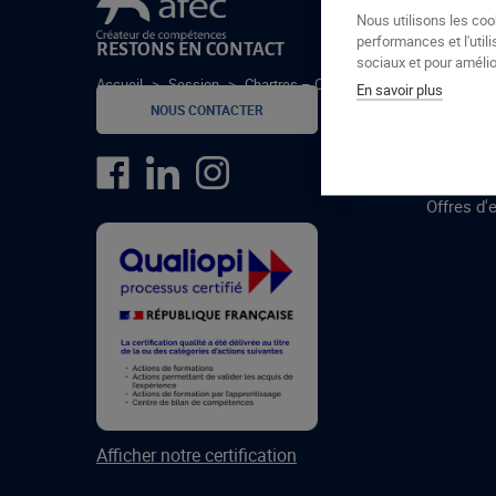
Le groupe Afec
Nous utilisons les coo
performances et l'utili
RESTONS EN CONTACT
GROUPE
sociaux et pour amélior
Accueil
>
Session
>
Chartres – CRCD – 11/20
En savoir plus
Formatio
NOUS CONTACTER
Centres 
formatio
Offres d'
Afficher notre certification