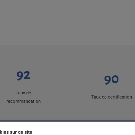
92
90
Taux de
Taux de certification
recommandation
ies sur ce site