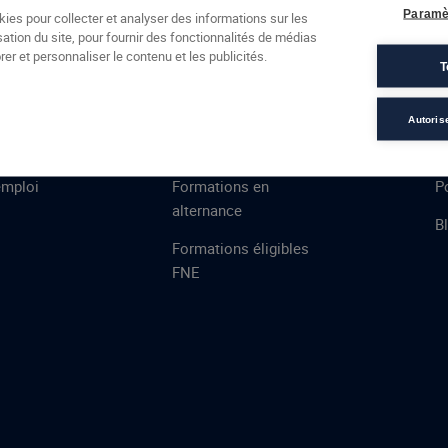
Formations
Campus
Financement
Actualités
Espac
Paramè
kies pour collecter et analyser des informations sur les
sation du site, pour fournir des fonctionnalités de médias
 AFEC
PRESTATIONS
À
er et personnaliser le contenu et les publicités.
T
v2023
ns
Évaluations
T
certifications
S
Autoris
de
n
VAE
L
emploi
Formations en
Po
alternance
B
Formations éligibles
FNE