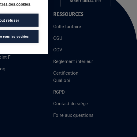
e candidats
NOUS CONTACTER
tres des cookies
 PROPOS
RESSOURCES
out refuser
alent
Grille tarifaire
chool
er tous les cookies
CGU
’AFEC
CGV
int F
Règlement intérieur
log
Certification
Qualiopi
RGPD
Contact du siège
Foire aux questions