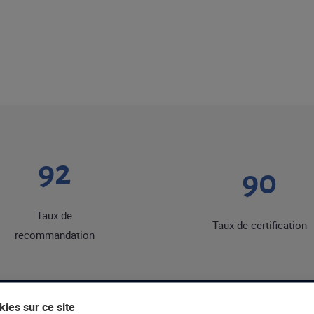
92
90
Taux de
Taux de certification
recommandation
ies sur ce site