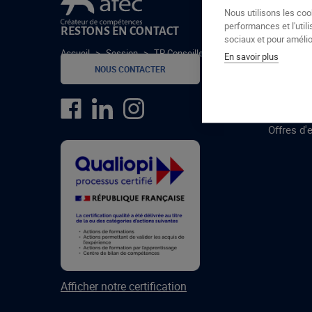
Le groupe Afec
Nous utilisons les coo
performances et l'utili
RESTONS EN CONTACT
GROUPE
sociaux et pour amélior
Accueil
>
Session
>
TP Conseiller de vente RCVL Orléans fe
En savoir plus
Formatio
NOUS CONTACTER
Centres 
formatio
Offres d'
Afficher notre certification