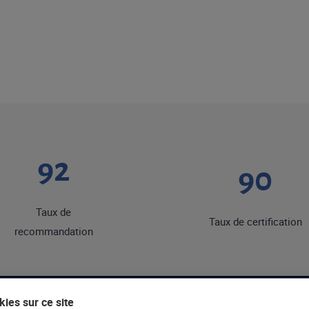
92
90
Taux de
Taux de certification
recommandation
ies sur ce site