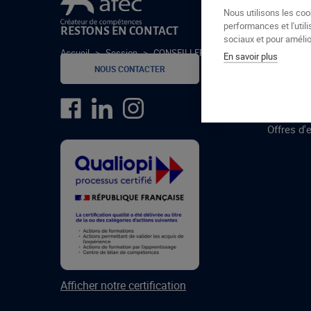
Le groupe Afec
Nous utilisons les coo
performances et l'utili
RESTONS EN CONTACT
GROUPE
sociaux et pour amélior
Accueil
>
Session
>
CONSEILLER FUNERAIRE 08022021
En savoir plus
Formatio
NOUS CONTACTER
Centres 
formatio
Offres d'
Afficher notre certification