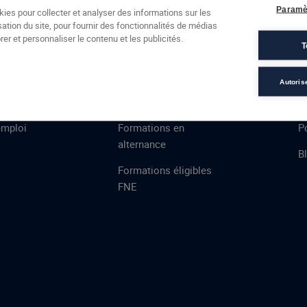
Formations
Campus
Financement
Actualités
Espac
Paramè
kies pour collecter et analyser des informations sur les
sation du site, pour fournir des fonctionnalités de médias
 AFEC
PRESTATIONS
À
er et personnaliser le contenu et les publicités.
T
ns
Évaluations
T
certifications
S
Autoris
de
n
VAE
L
emploi
Formations en
Po
alternance
B
Formations éligibles
FNE