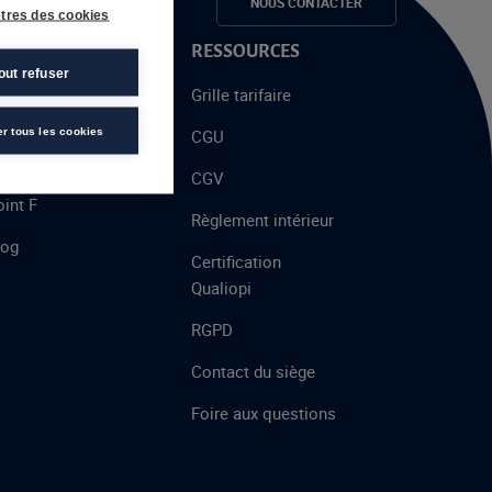
e candidats
NOUS CONTACTER
tres des cookies
 PROPOS
RESSOURCES
out refuser
alent
Grille tarifaire
chool
er tous les cookies
CGU
’AFEC
CGV
int F
Règlement intérieur
log
Certification
Qualiopi
RGPD
Contact du siège
Foire aux questions