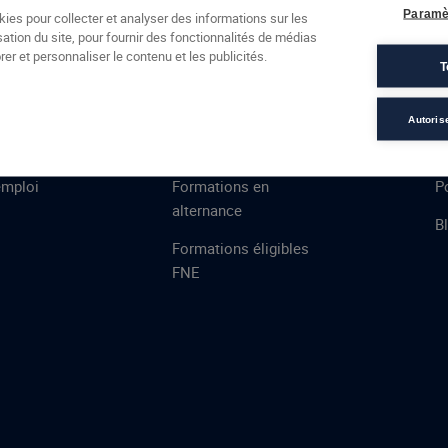
Formations
Campus
Financement
Actualités
Espac
Paramè
kies pour collecter et analyser des informations sur les
sation du site, pour fournir des fonctionnalités de médias
 AFEC
PRESTATIONS
À
er et personnaliser le contenu et les publicités.
T
ns
Évaluations
T
certifications
S
Autoris
de
n
VAE
L
emploi
Formations en
Po
alternance
B
Formations éligibles
FNE