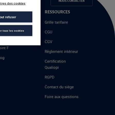
e candidats
NOUS CONTACTER
tres des cookies
 PROPOS
RESSOURCES
out refuser
alent
Grille tarifaire
chool
er tous les cookies
CGU
’AFEC
CGV
int F
Règlement intérieur
log
Certification
Qualiopi
RGPD
Contact du siège
Foire aux questions