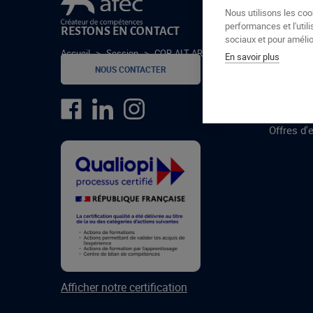
Le groupe Afec
Nous utilisons les coo
performances et l'utili
RESTONS EN CONTACT
GROUPE
sociaux et pour amélior
Accueil
>
Session
>
COR-ALT-ARH-24-1
En savoir plus
Formatio
NOUS CONTACTER
Centres 
formatio
Offres d'
Afficher notre certification