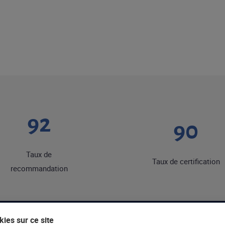
92
90
Taux de
Taux de certification
recommandation
ies sur ce site