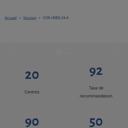
Accueil
>
Session
>
COR-H0B0-24-4
92
20
Taux de
Centres
recommandation
90
50