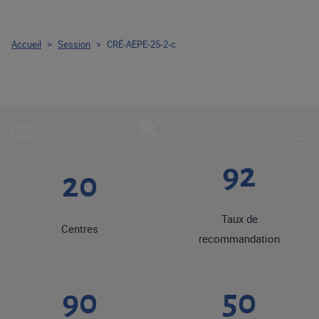
Accueil
>
Session
>
CRÉ-AEPE-25-2-c
92
20
Taux de
Centres
recommandation
90
50