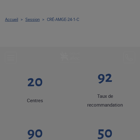
Accueil
>
Session
>
CRÉ-AMGE-24-1-C
92
20
Taux de
Centres
recommandation
90
50