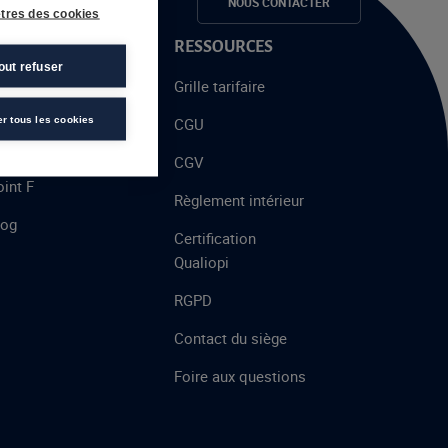
e candidats
NOUS CONTACTER
tres des cookies
 PROPOS
RESSOURCES
out refuser
alent
Grille tarifaire
chool
er tous les cookies
CGU
’AFEC
CGV
int F
Règlement intérieur
log
Certification
Qualiopi
RGPD
Contact du siège
Foire aux questions