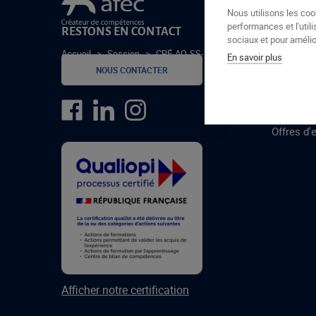
Le groupe Afec
Nous utilisons les coo
performances et l'utili
RESTONS EN CONTACT
GROUPE
sociaux et pour amélior
Accueil
>
Session
>
CRÉ-AQ-SS-24-1-C
En savoir plus
Formatio
NOUS CONTACTER
Centres 
formatio
Offres d'
Afficher notre certification