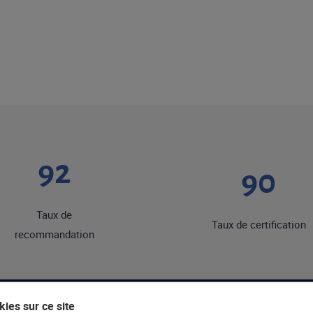
92
90
Taux de
Taux de certification
recommandation
ies sur ce site