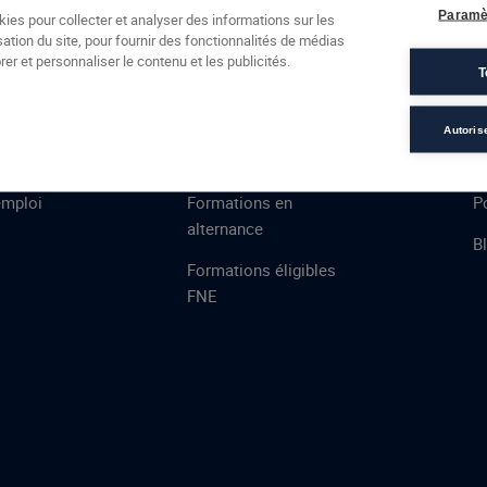
Formations
Campus
Financement
Actualités
Espac
Paramè
kies pour collecter et analyser des informations sur les
sation du site, pour fournir des fonctionnalités de médias
 AFEC
PRESTATIONS
À
er et personnaliser le contenu et les publicités.
T
ns
Évaluations
T
certifications
S
Autoris
de
n
VAE
L
emploi
Formations en
Po
alternance
B
Formations éligibles
FNE