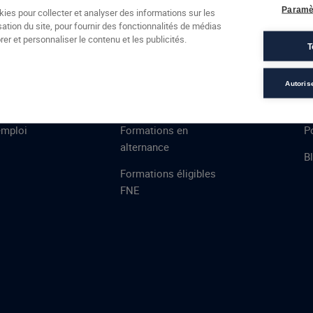
Formations
Campus
Financement
Actualités
Espac
Paramè
kies pour collecter et analyser des informations sur les
sation du site, pour fournir des fonctionnalités de médias
 AFEC
PRESTATIONS
À
er et personnaliser le contenu et les publicités.
T
ns
Évaluations
T
certifications
S
Autoris
de
n
VAE
L
emploi
Formations en
Po
alternance
B
Formations éligibles
FNE