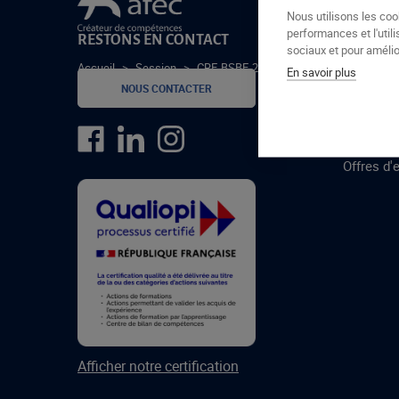
Le groupe Afec
Nous utilisons les coo
performances et l'utili
RESTONS EN CONTACT
GROUPE
sociaux et pour amélior
Accueil
>
Session
>
CRE-BSBE-24-1
En savoir plus
Formatio
NOUS CONTACTER
Centres 
formatio
Offres d'
Afficher notre certification