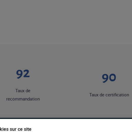
92
90
Taux de
Taux de certification
recommandation
ies sur ce site