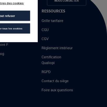
e candidats
NOUS CONTACTER
tres des cookies
 PROPOS
RESSOURCES
out refuser
alent
Grille tarifaire
chool
er tous les cookies
CGU
’AFEC
CGV
int F
Règlement intérieur
log
Certification
Qualiopi
RGPD
Contact du siège
Foire aux questions