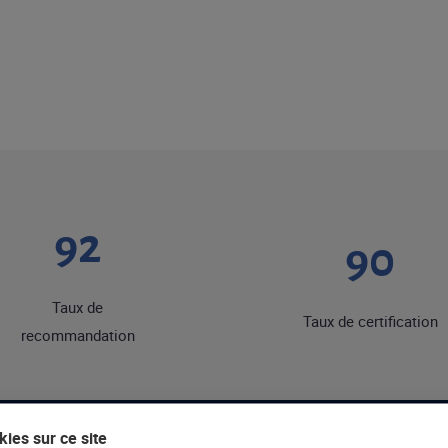
92
90
Taux de
Taux de certification
recommandation
ies sur ce site