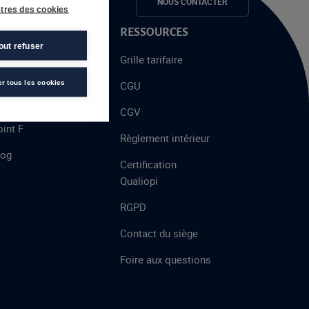
e candidats
NOUS CONTACTER
tres des cookies
 PROPOS
RESSOURCES
out refuser
alent
Grille tarifaire
chool
er tous les cookies
CGU
’AFEC
CGV
int F
Règlement intérieur
log
Certification
Qualiopi
RGPD
Contact du siège
Foire aux questions