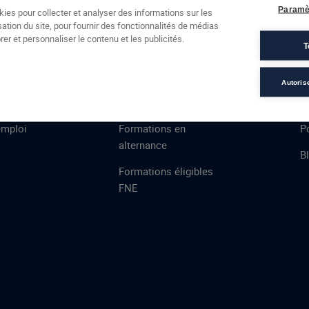
Formations
Campus
Financement
Actualités
Espac
Paramè
kies pour collecter et analyser des informations sur les
sation du site, pour fournir des fonctionnalités de médias
 AFEC
PRESTATIONS
À
er et personnaliser le contenu et les publicités.
T
ns
Évaluations
T
certifications
S
Autoris
de
n
VAE
L
emploi
Formations en
Po
alternance
B
Formations éligibles
FNE