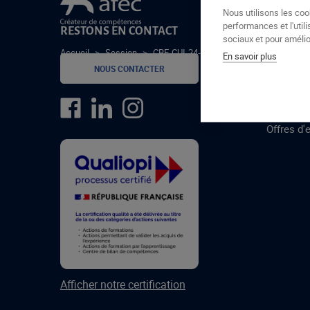
Le groupe Afec
Nous utilisons les coo
performances et l'utili
RESTONS EN CONTACT
GROUPE
sociaux et pour amélior
Accueil
>
Session
>
CRE-CUI-24-1
En savoir plus
Formatio
NOUS CONTACTER
Centres 
formatio
Offres d'
Afficher notre certification