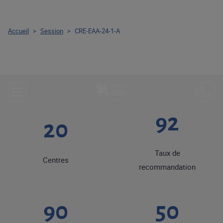
Accueil
>
Session
>
CRE-EAA-24-1-A
92
20
Taux de
Centres
recommandation
90
50