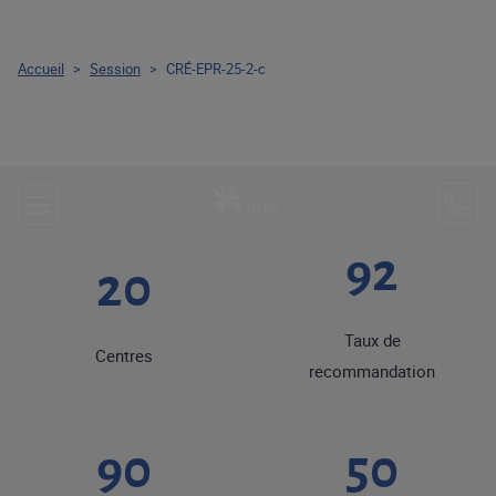
Accueil
>
Session
>
CRÉ-EPR-25-2-c
92
20
Taux de
Centres
recommandation
90
50