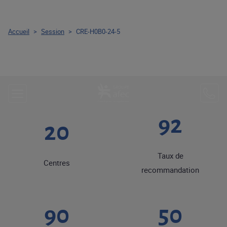
Accueil
>
Session
>
CRE-H0B0-24-5
92
20
Taux de
Centres
recommandation
90
50