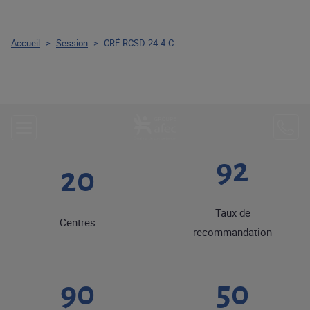
Accueil
>
Session
>
CRÉ-RCSD-24-4-C
92
20
Taux de
Centres
recommandation
90
50