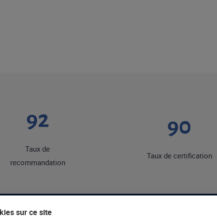
92
90
Taux de
Taux de certification
recommandation
ies sur ce site