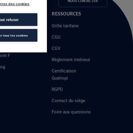
e candidats
NOUS CONTACTER
tres des cookies
 PROPOS
RESSOURCES
out refuser
alent
Grille tarifaire
chool
er tous les cookies
CGU
’AFEC
CGV
int F
Règlement intérieur
log
Certification
Qualiopi
RGPD
Contact du siège
Foire aux questions