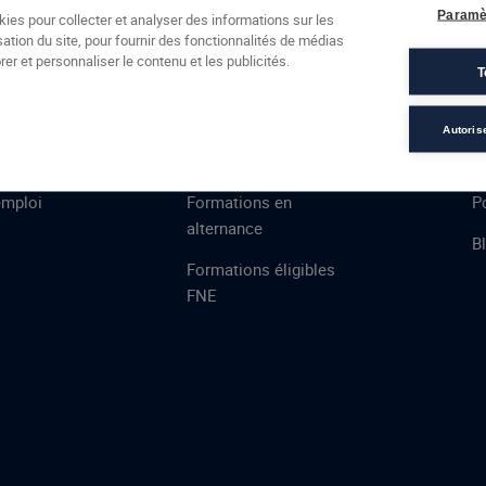
Formations
Campus
Financement
Actualités
Espac
Paramè
kies pour collecter et analyser des informations sur les
sation du site, pour fournir des fonctionnalités de médias
 AFEC
PRESTATIONS
À
er et personnaliser le contenu et les publicités.
T
ns
Évaluations
T
certifications
S
Autoris
de
n
VAE
L
emploi
Formations en
Po
alternance
B
Formations éligibles
FNE