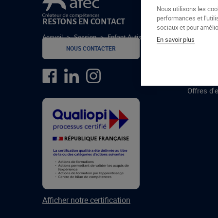
Le groupe Afec
Nous utilisons les coo
performances et l'utili
RESTONS EN CONTACT
GROUPE
sociaux et pour amélior
Accueil
>
Session
>
Enfant-Autiste-CORBEIL-05092023
En savoir plus
Formatio
NOUS CONTACTER
Centres 
formatio
Offres d'
Afficher notre certification