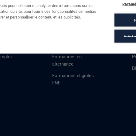
Formations
Campus
Financement
Actualités
Espac
Paramè
kies pour collecter et analyser des informations sur les
sation du site, pour fournir des fonctionnalités de médias
 AFEC
PRESTATIONS
À
er et personnaliser le contenu et les publicités.
T
ns
Évaluations
T
certifications
S
Autoris
de
n
VAE
L
emploi
Formations en
Po
alternance
B
Formations éligibles
FNE