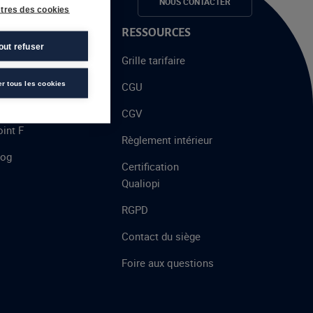
e candidats
NOUS CONTACTER
tres des cookies
 PROPOS
RESSOURCES
out refuser
alent
Grille tarifaire
chool
er tous les cookies
CGU
’AFEC
CGV
int F
Règlement intérieur
log
Certification
Qualiopi
RGPD
Contact du siège
Foire aux questions