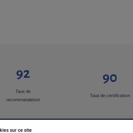
92
90
Taux de
Taux de certification
recommandation
ies sur ce site