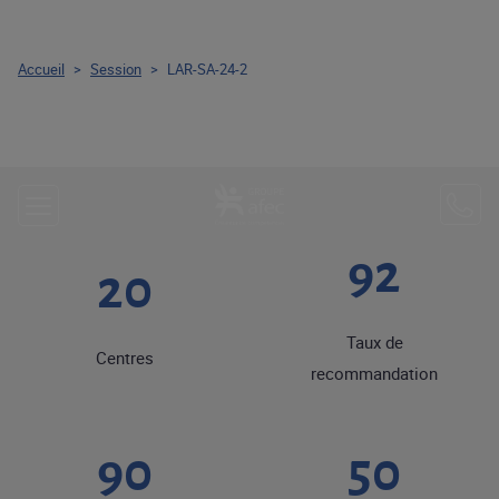
Accueil
>
Session
>
LAR-SA-24-2
92
20
Taux de
Centres
recommandation
90
50