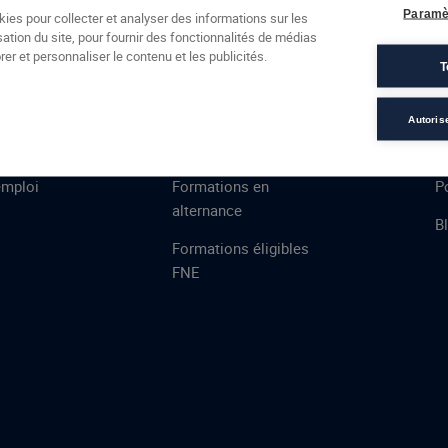
Formations
Campus
Financement
Actualités
Espac
Paramè
kies pour collecter et analyser des informations sur les
sation du site, pour fournir des fonctionnalités de médias
 AFEC
PRESTATIONS
À
er et personnaliser le contenu et les publicités.
T
ns
Évaluations
T
certifications
S
Autoris
de
n
VAE
L
emploi
Formations en
Po
alternance
B
Formations éligibles
FNE