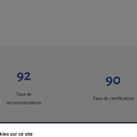
92
90
Taux de
Taux de certification
recommandation
ies sur ce site