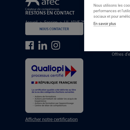
Le groupe Afec
Nous utilisons les coo
performances et l'utili
RESTONS EN CONTACT
GROUPE
sociaux et pour amélior
Accueil
>
Session
>
LIL-ADVF-25-3-A
En savoir plus
Formatio
NOUS CONTACTER
Centres 
formatio
Offres d'
Afficher notre certification