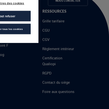
e candidats
NOUS CONTACTER
tres des cookies
 PROPOS
RESSOURCES
out refuser
alent
Grille tarifaire
chool
er tous les cookies
CGU
’AFEC
CGV
int F
Règlement intérieur
log
Certification
Qualiopi
RGPD
Contact du siège
Foire aux questions