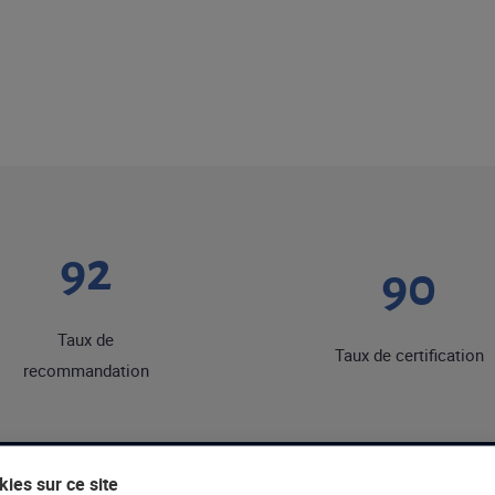
92
90
Taux de
Taux de certification
recommandation
ies sur ce site