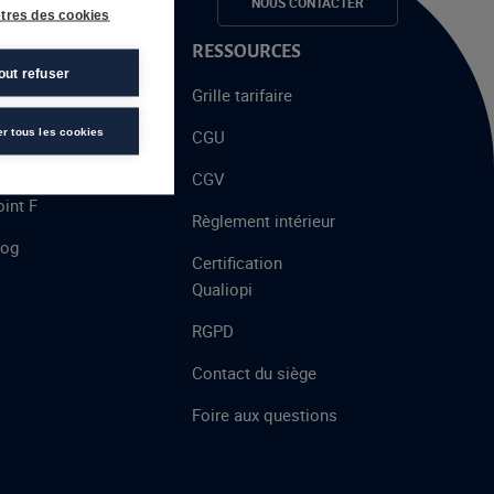
e candidats
NOUS CONTACTER
tres des cookies
 PROPOS
RESSOURCES
out refuser
alent
Grille tarifaire
chool
er tous les cookies
CGU
’AFEC
CGV
int F
Règlement intérieur
log
Certification
Qualiopi
RGPD
Contact du siège
Foire aux questions