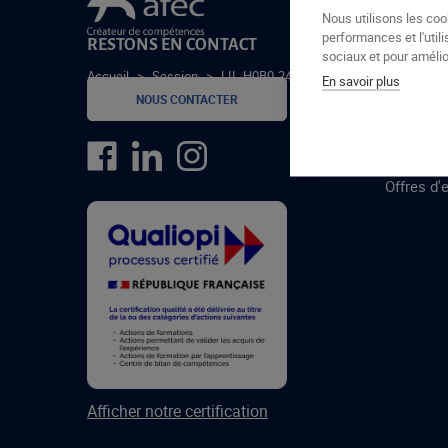
Le groupe Afec
Nous utilisons les coo
performances et l'utili
RESTONS EN CONTACT
GROUPE
sociaux et pour amélior
Accueil
>
Session
>
LIL-H0B0-24-3
En savoir plus
Formatio
NOUS CONTACTER
Centres 
formatio
Offres d'
Afficher notre certification