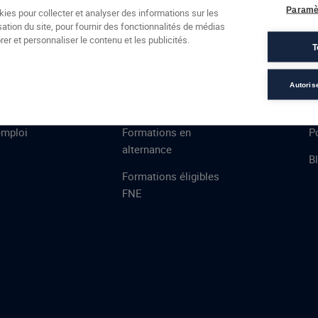
Formations
Campus
Financement
Actualités
Espac
Paramè
kies pour collecter et analyser des informations sur les
sation du site, pour fournir des fonctionnalités de médias
 AFEC
PRESTATIONS
À
er et personnaliser le contenu et les publicités.
T
ns
Évaluations
T
certifications
S
Autoris
de
n
VAE
L
emploi
Formations en
Po
alternance
B
Formations éligibles
FNE