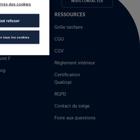
e candidats
NOUS CONTACTER
tres des cookies
 PROPOS
RESSOURCES
out refuser
alent
Grille tarifaire
chool
er tous les cookies
CGU
’AFEC
CGV
int F
Règlement intérieur
log
Certification
Qualiopi
RGPD
Contact du siège
Foire aux questions