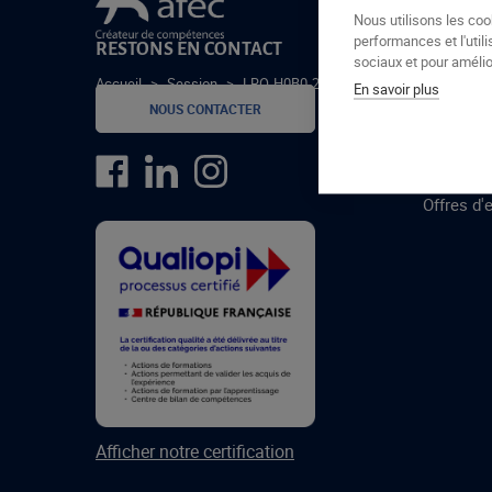
Le groupe Afec
Nous utilisons les coo
performances et l'utili
RESTONS EN CONTACT
GROUPE
sociaux et pour amélior
Accueil
>
Session
>
LRO-H0B0-24-2
En savoir plus
Formatio
NOUS CONTACTER
Centres 
formatio
Offres d'
Afficher notre certification