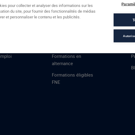
Formations
Campus
Financement
Actualités
Espac
Paramè
kies pour collecter et analyser des informations sur les
sation du site, pour fournir des fonctionnalités de médias
 AFEC
PRESTATIONS
À
er et personnaliser le contenu et les publicités.
T
ns
Évaluations
T
certifications
S
Autoris
de
n
VAE
L
emploi
Formations en
Po
alternance
B
Formations éligibles
FNE