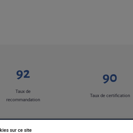
92
90
Taux de
Taux de certification
recommandation
ies sur ce site