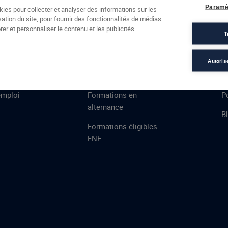
Formations
Campus
Financement
Actualités
Espac
Paramè
kies pour collecter et analyser des informations sur les
sation du site, pour fournir des fonctionnalités de médias
 AFEC
PRESTATIONS
À
er et personnaliser le contenu et les publicités.
T
ns
Évaluations
T
certifications
S
Autoris
de
n
VAE
L
emploi
Formations en
Po
alternance
B
Formations éligibles
FNE