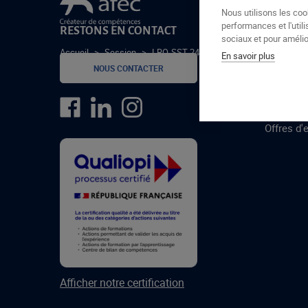
Le groupe Afec
Nous utilisons les coo
performances et l'utili
RESTONS EN CONTACT
GROUPE
sociaux et pour amélior
Accueil
>
Session
>
LRO-SST-24-5
En savoir plus
Formatio
NOUS CONTACTER
Centres 
formatio
Offres d'
Afficher notre certification