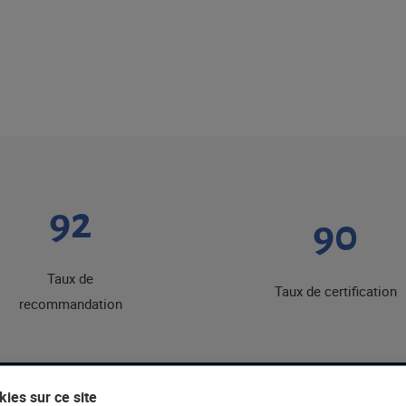
92
90
Taux de
Taux de certification
recommandation
ies sur ce site