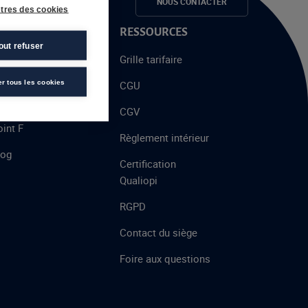
e candidats
NOUS CONTACTER
tres des cookies
 PROPOS
RESSOURCES
out refuser
alent
Grille tarifaire
chool
er tous les cookies
CGU
’AFEC
CGV
int F
Règlement intérieur
log
Certification
Qualiopi
RGPD
Contact du siège
Foire aux questions