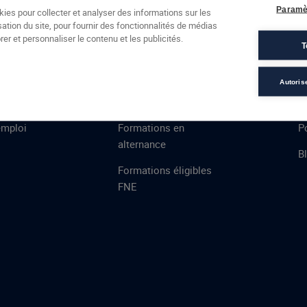
Formations
Campus
Financement
Actualités
Espac
Paramè
kies pour collecter et analyser des informations sur les
sation du site, pour fournir des fonctionnalités de médias
 AFEC
PRESTATIONS
À
er et personnaliser le contenu et les publicités.
T
ns
Évaluations
T
certifications
S
Autoris
de
n
VAE
L
emploi
Formations en
Po
alternance
B
Formations éligibles
FNE