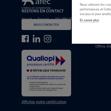
Le groupe Afec
Nous utilisons les coo
performances et l'utili
RESTONS EN CONTACT
GROUPE
sociaux et pour amélior
Accueil
>
Session
>
LYO-ARH-25-1-C
En savoir plus
Formatio
NOUS CONTACTER
Centres 
formatio
Offres d'
Afficher notre certification