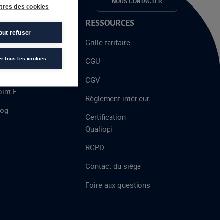
e candidats
NOUS CONTACTER
tres des cookies
 PROPOS
RESSOURCES
out refuser
alent
Grille tarifaire
chool
er tous les cookies
CGU
’AFEC
CGV
int F
Règlement intérieur
log
Certification
Qualiopi
RGPD
Contact du siège
Foire aux questions