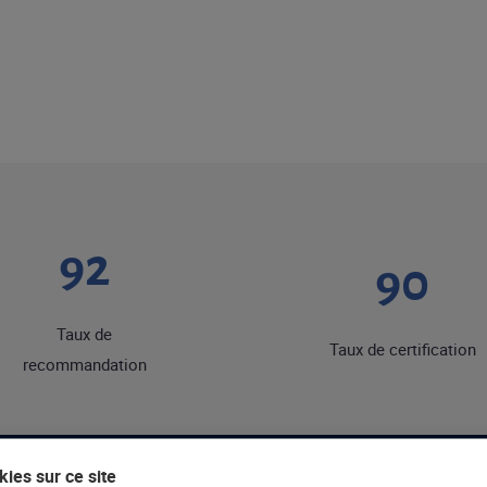
92
90
Taux de
Taux de certification
recommandation
ies sur ce site