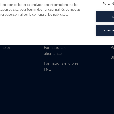
Formations
Campus
Financement
Actualités
Espac
Paramè
kies pour collecter et analyser des informations sur les
sation du site, pour fournir des fonctionnalités de médias
 AFEC
PRESTATIONS
À
er et personnaliser le contenu et les publicités.
T
ns
Évaluations
T
certifications
S
Autoris
de
n
VAE
L
emploi
Formations en
Po
alternance
B
Formations éligibles
FNE