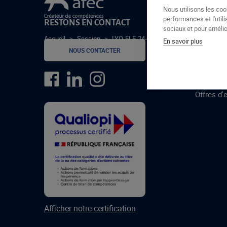
Le groupe Afec
Nous utilisons les coo
performances et l'utili
RESTONS EN CONTACT
GROUPE
sociaux et pour amélior
Accueil
>
Session
>
LYO-FLE-24-1-C
En savoir plus
Formatio
NOUS CONTACTER
Centres 
formatio
Offres d'
Afficher notre certification