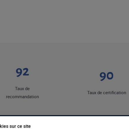
92
90
Taux de
Taux de certification
recommandation
ies sur ce site