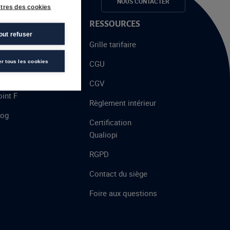
e candidats
NOUS CONTACTER
tres des cookies
 PROPOS
RESSOURCES
out refuser
alent
Grille tarifaire
chool
er tous les cookies
CGU
’AFEC
CGV
int F
Règlement intérieur
log
Certification
Qualiopi
RGPD
Contact du siège
Foire aux questions