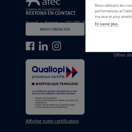
Le groupe Afec
Nous utilisons les coo
performances et l'utili
RESTONS EN CONTACT
GROUPE
sociaux et pour amélior
Accueil
>
Session
>
LYO-GPO-25-1-C
En savoir plus
Formatio
NOUS CONTACTER
Centres 
formatio
Offres d'
Afficher notre certification