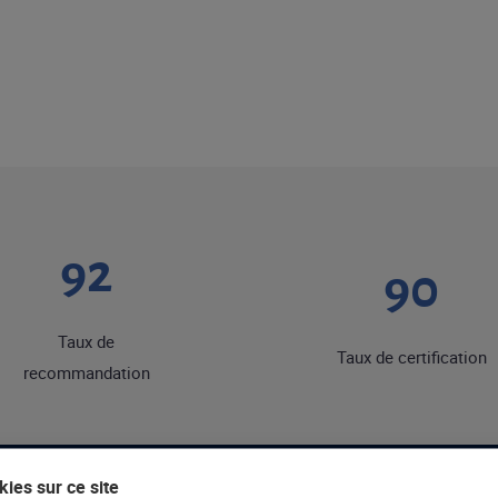
92
90
Taux de
Taux de certification
recommandation
ies sur ce site