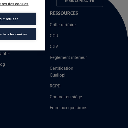
e candidats
NOUS CONTACTER
tres des cookies
 PROPOS
RESSOURCES
out refuser
alent
Grille tarifaire
chool
er tous les cookies
CGU
’AFEC
CGV
int F
Règlement intérieur
log
Certification
Qualiopi
RGPD
Contact du siège
Foire aux questions