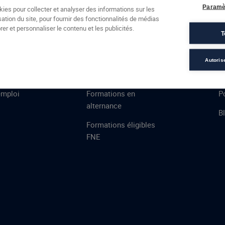
Formations
Campus
Financement
Actualités
Espac
Paramè
kies pour collecter et analyser des informations sur les
sation du site, pour fournir des fonctionnalités de médias
 AFEC
PRESTATIONS
À
er et personnaliser le contenu et les publicités.
T
ns
Évaluations
T
certifications
S
Autoris
de
n
VAE
L
emploi
Formations en
Po
alternance
B
Formations éligibles
FNE