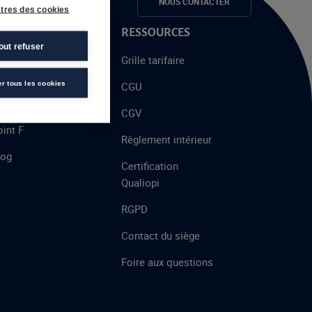
e candidats
NOUS CONTACTER
tres des cookies
 PROPOS
RESSOURCES
out refuser
alent
Grille tarifaire
chool
er tous les cookies
CGU
’AFEC
CGV
int F
Règlement intérieur
log
Certification
Qualiopi
RGPD
Contact du siège
Foire aux questions