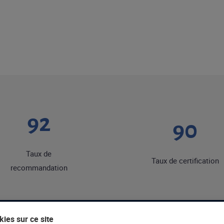
92
90
Taux de
Taux de certification
recommandation
ies sur ce site