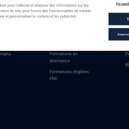
Formations
Campus
Financement
Actualités
Espac
Paramè
kies pour collecter et analyser des informations sur les
sation du site, pour fournir des fonctionnalités de médias
 AFEC
PRESTATIONS
À
er et personnaliser le contenu et les publicités.
T
ns
Évaluations
T
certifications
S
Autoris
de
n
VAE
L
emploi
Formations en
Po
alternance
B
Formations éligibles
FNE