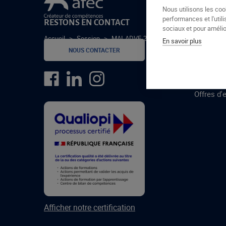
Le groupe Afec
Nous utilisons les coo
performances et l'utili
RESTONS EN CONTACT
GROUPE
sociaux et pour amélior
Accueil
>
Session
>
MAI-ADVF-24-1
En savoir plus
Formatio
NOUS CONTACTER
Centres 
formatio
Offres d'
Afficher notre certification