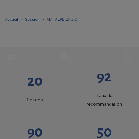
Accueil
>
Session
>
MAI-AEPE-26-3-C
92
20
Taux de
Centres
recommandation
90
50