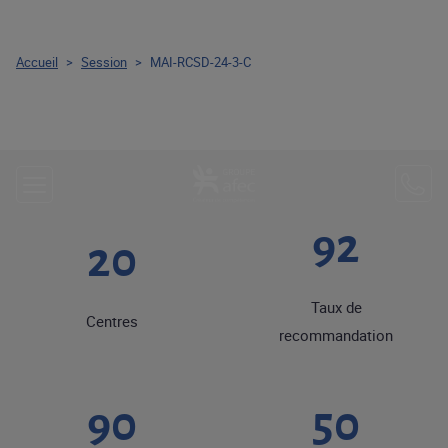
Accueil
>
Session
>
MAI-RCSD-24-3-C
92
20
Taux de
Centres
recommandation
90
50