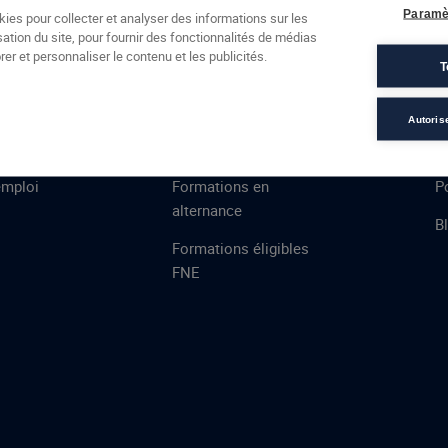
Formations
Campus
Financement
Actualités
Espac
Paramè
kies pour collecter et analyser des informations sur les
sation du site, pour fournir des fonctionnalités de médias
 AFEC
PRESTATIONS
À
er et personnaliser le contenu et les publicités.
T
ns
Évaluations
T
certifications
S
Autoris
de
n
VAE
L
emploi
Formations en
Po
alternance
B
Formations éligibles
FNE