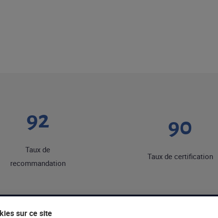
92
90
Taux de
Taux de certification
recommandation
ies sur ce site