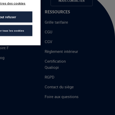
e candidats
NOUS CONTACTER
tres des cookies
 PROPOS
RESSOURCES
out refuser
alent
Grille tarifaire
chool
er tous les cookies
CGU
’AFEC
CGV
int F
Règlement intérieur
log
Certification
Qualiopi
RGPD
Contact du siège
Foire aux questions