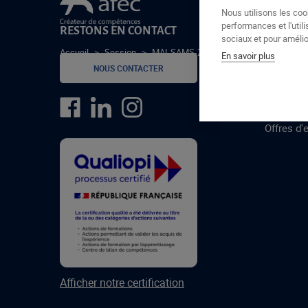
Le groupe Afec
Nous utilisons les coo
performances et l'utili
RESTONS EN CONTACT
GROUPE
sociaux et pour amélior
Accueil
>
Session
>
MAI-SAMS-24-1-C
En savoir plus
Formatio
NOUS CONTACTER
Centres 
formatio
Offres d'
Afficher notre certification