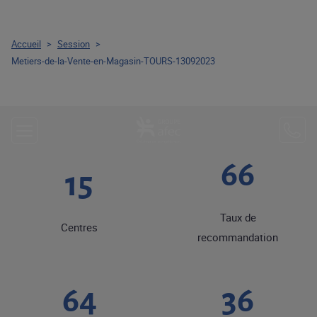
Accueil
>
Session
>
Metiers-de-la-Vente-en-Magasin-TOURS-13092023
69
15
Taux de
Centres
recommandation
68
38