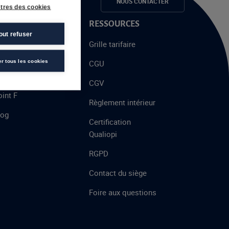
e candidats
NOUS CONTACTER
tres des cookies
 PROPOS
RESSOURCES
out refuser
alent
Grille tarifaire
chool
er tous les cookies
CGU
’AFEC
CGV
int F
Règlement intérieur
log
Certification
Qualiopi
RGPD
Contact du siège
Foire aux questions