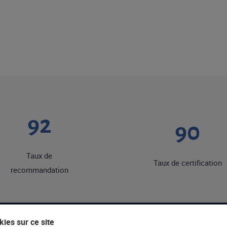
92
90
Taux de
Taux de certification
recommandation
ies sur ce site