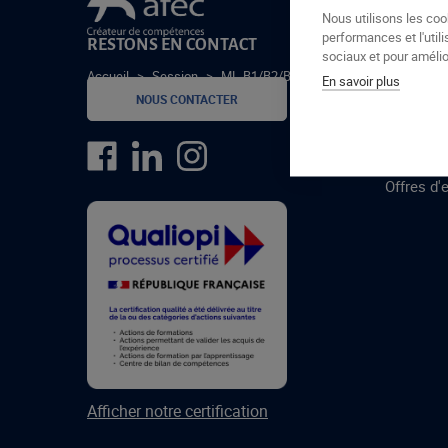
Le groupe Afec
Nous utilisons les coo
performances et l'utili
RESTONS EN CONTACT
GROUPE
sociaux et pour amélior
Accueil
>
Session
>
ML-B1/B2/BR/BC-24-1
En savoir plus
Formatio
NOUS CONTACTER
Centres 
formatio
Offres d'
Afficher notre certification