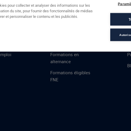
Formations
Campus
Financement
Actualités
Espac
Paramè
kies pour collecter et analyser des informations sur les
sation du site, pour fournir des fonctionnalités de médias
 AFEC
PRESTATIONS
À
er et personnaliser le contenu et les publicités.
T
ns
Évaluations
T
certifications
S
Autoris
de
n
VAE
L
emploi
Formations en
Po
alternance
B
Formations éligibles
FNE