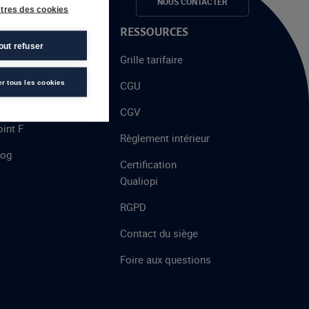
e candidats
NOUS CONTACTER
tres des cookies
 PROPOS
RESSOURCES
out refuser
alent
Grille tarifaire
chool
er tous les cookies
CGU
’AFEC
CGV
int F
Règlement intérieur
log
Certification
Qualiopi
RGPD
Contact du siège
Foire aux questions