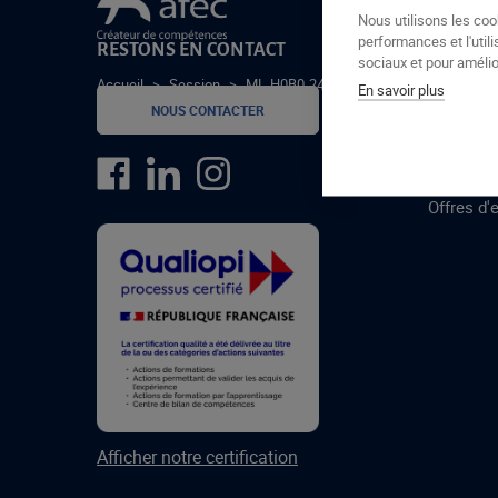
Le groupe Afec
Nous utilisons les coo
performances et l'utili
RESTONS EN CONTACT
GROUPE
sociaux et pour amélior
Accueil
>
Session
>
ML-H0B0-24-4
En savoir plus
Formatio
NOUS CONTACTER
Centres 
formatio
Offres d'
Afficher notre certification