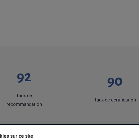
92
90
Taux de
Taux de certification
recommandation
ies sur ce site