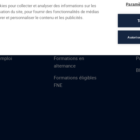
Formations
Campus
Financement
Actualités
Espac
Paramè
kies pour collecter et analyser des informations sur les
sation du site, pour fournir des fonctionnalités de médias
 AFEC
PRESTATIONS
À
er et personnaliser le contenu et les publicités.
T
ns
Évaluations
T
certifications
S
Autoris
de
n
VAE
L
emploi
Formations en
Po
alternance
B
Formations éligibles
FNE