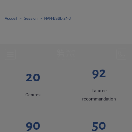
Accueil
>
Session
>
NAN-BSBE-24-3
92
20
Taux de
Centres
recommandation
90
50