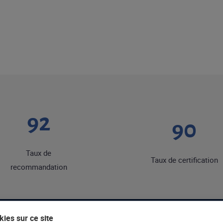
92
90
Taux de
Taux de certification
recommandation
ies sur ce site