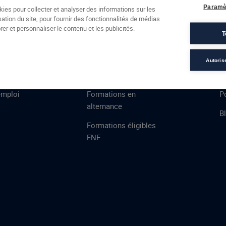
Formations
Campus
Financement
Actualités
Espac
Paramè
kies pour collecter et analyser des informations sur les
sation du site, pour fournir des fonctionnalités de médias
 AFEC
PRESTATIONS
À
er et personnaliser le contenu et les publicités.
T
ns
Évaluations
T
certifications
S
Autoris
de
n
VAE
L
emploi
Formations en
Po
alternance
B
Formations éligibles
FNE