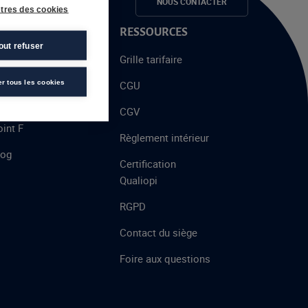
e candidats
NOUS CONTACTER
tres des cookies
 PROPOS
RESSOURCES
out refuser
alent
Grille tarifaire
chool
er tous les cookies
CGU
’AFEC
CGV
int F
Règlement intérieur
log
Certification
Qualiopi
RGPD
Contact du siège
Foire aux questions