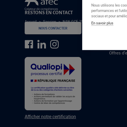
Le groupe Afec
Nous utilisons les coo
performances et l'utili
RESTONS EN CONTACT
GROUPE
sociaux et pour amélior
Accueil
>
Session
>
NAN-GCF-25-1-A
En savoir plus
Formatio
NOUS CONTACTER
Centres 
formatio
Offres d'
Afficher notre certification