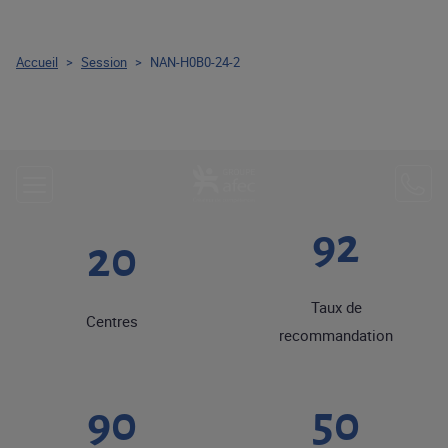
Accueil
>
Session
>
NAN-H0B0-24-2
92
20
Taux de
Centres
recommandation
90
50