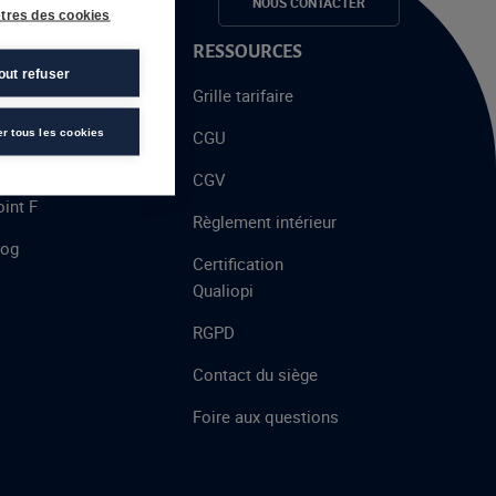
e candidats
NOUS CONTACTER
tres des cookies
 PROPOS
RESSOURCES
out refuser
alent
Grille tarifaire
chool
er tous les cookies
CGU
’AFEC
CGV
int F
Règlement intérieur
log
Certification
Qualiopi
RGPD
Contact du siège
Foire aux questions