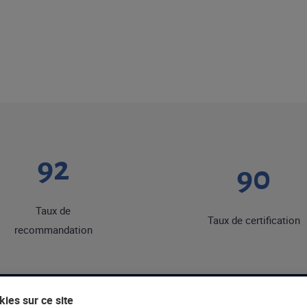
92
90
Taux de
Taux de certification
recommandation
ies sur ce site