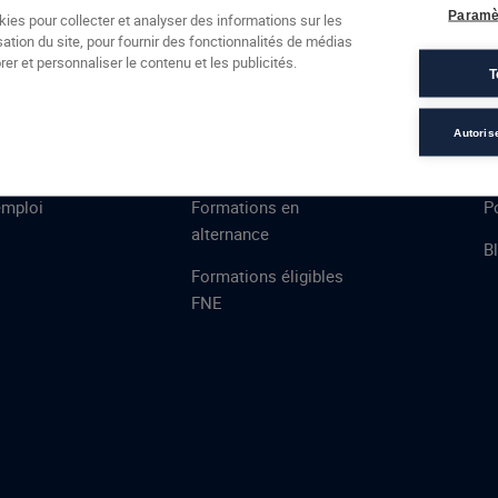
Formations
Campus
Financement
Actualités
Espac
Paramè
kies pour collecter et analyser des informations sur les
sation du site, pour fournir des fonctionnalités de médias
 AFEC
PRESTATIONS
À
er et personnaliser le contenu et les publicités.
T
ns
Évaluations
T
certifications
S
Autoris
de
n
VAE
L
emploi
Formations en
Po
alternance
B
Formations éligibles
FNE