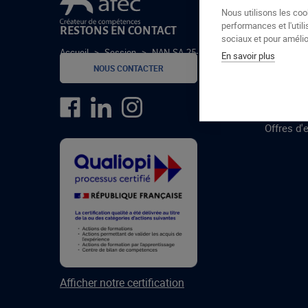
Le groupe Afec
Nous utilisons les coo
performances et l'utili
RESTONS EN CONTACT
GROUPE
sociaux et pour amélior
Accueil
>
Session
>
NAN-SA-25-1-A
En savoir plus
Formatio
NOUS CONTACTER
Centres 
formatio
Offres d'
Afficher notre certification