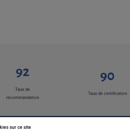
92
90
Taux de
Taux de certification
recommandation
ies sur ce site