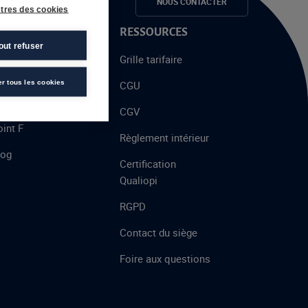
e candidats
NOUS CONTACTER
tres des cookies
 PROPOS
RESSOURCES
out refuser
alent
Grille tarifaire
chool
er tous les cookies
CGU
’AFEC
CGV
int F
Règlement intérieur
log
Certification
Qualiopi
RGPD
Contact du siège
Foire aux questions