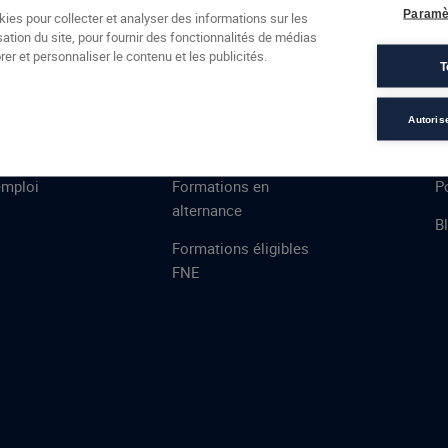
Formations
Campus
Financement
Actualités
Espac
Paramè
kies pour collecter et analyser des informations sur les
sation du site, pour fournir des fonctionnalités de médias
 AFEC
PRESTATIONS
À
er et personnaliser le contenu et les publicités.
T
ns
Évaluations
T
certifications
S
Autoris
de
n
VAE
L
emploi
Formations en
Po
alternance
B
Formations éligibles
FNE