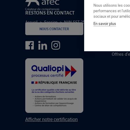
Le groupe Afec
Nous utilisons les coo
performances et l'utili
RESTONS EN CONTACT
GROUPE
sociaux et pour amélior
Accueil
>
Session
>
NAN-SST-25-02-C
En savoir plus
Formatio
NOUS CONTACTER
Centres 
formatio
Offres d'
Afficher notre certification