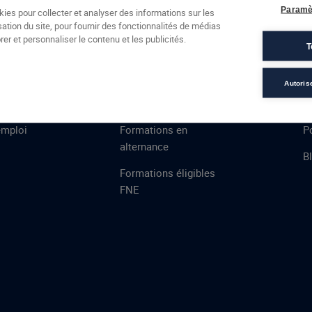
Formations
Campus
Financement
Actualités
Espac
Paramè
kies pour collecter et analyser des informations sur les
sation du site, pour fournir des fonctionnalités de médias
 AFEC
PRESTATIONS
À
er et personnaliser le contenu et les publicités.
T
ns
Évaluations
T
certifications
S
Autoris
de
n
VAE
L
emploi
Formations en
Po
alternance
B
Formations éligibles
FNE