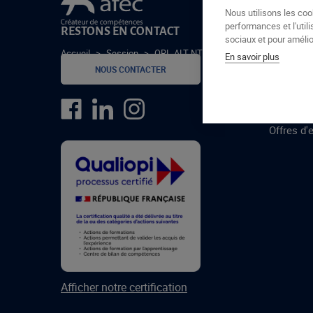
Le groupe Afec
Nous utilisons les coo
performances et l'utili
RESTONS EN CONTACT
GROUPE
sociaux et pour amélior
Accueil
>
Session
>
ORL-ALT-NTC-24-1
En savoir plus
Formatio
NOUS CONTACTER
Centres 
formatio
Offres d'
Afficher notre certification