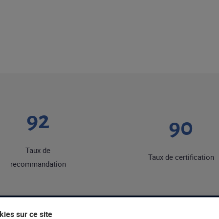
92
90
Taux de
Taux de certification
recommandation
ies sur ce site