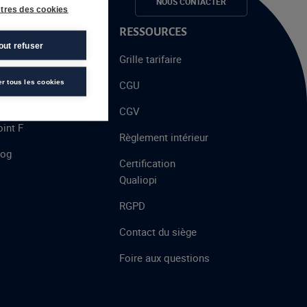
e candidats
NOUS CONTACTER
tres des cookies
 PROPOS
RESSOURCES
out refuser
alent
Grille tarifaire
chool
er tous les cookies
CGU
’AFEC
CGV
int F
Règlement intérieur
log
Certification
Qualiopi
RGPD
Contact du siège
Foire aux questions