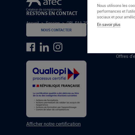
Le groupe Afec
Nous utilisons les coo
performances et l'utili
RESTONS EN CONTACT
GROUPE
sociaux et pour amélior
Accueil
>
Session
>
ORL-EAA-25-1-I
En savoir plus
Formatio
NOUS CONTACTER
Centres 
formatio
Offres d'
Afficher notre certification