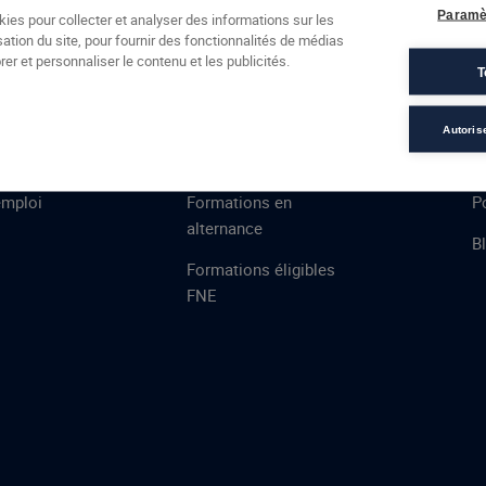
Formations
Campus
Financement
Actualités
Espac
Paramè
kies pour collecter et analyser des informations sur les
sation du site, pour fournir des fonctionnalités de médias
 AFEC
PRESTATIONS
À
er et personnaliser le contenu et les publicités.
T
ns
Évaluations
T
certifications
S
Autoris
de
n
VAE
L
emploi
Formations en
Po
alternance
B
Formations éligibles
FNE