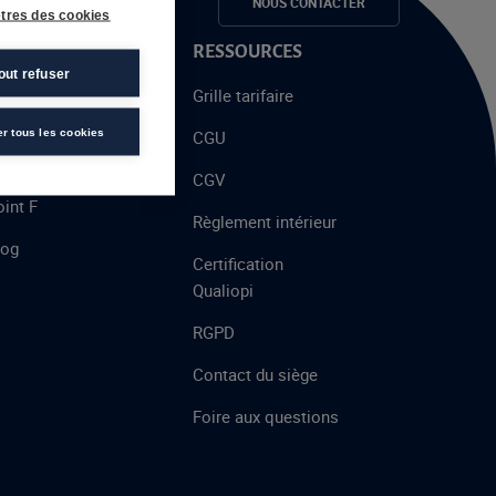
e candidats
NOUS CONTACTER
tres des cookies
 PROPOS
RESSOURCES
out refuser
alent
Grille tarifaire
chool
er tous les cookies
CGU
’AFEC
CGV
int F
Règlement intérieur
log
Certification
Qualiopi
RGPD
Contact du siège
Foire aux questions