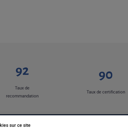
92
90
Taux de
Taux de certification
recommandation
ies sur ce site