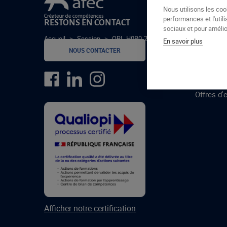
Le groupe Afec
Nous utilisons les coo
performances et l'utili
RESTONS EN CONTACT
GROUPE
sociaux et pour amélior
Accueil
>
Session
>
ORL-H0B0-24-2
En savoir plus
Formatio
NOUS CONTACTER
Centres 
formatio
Offres d'
Afficher notre certification