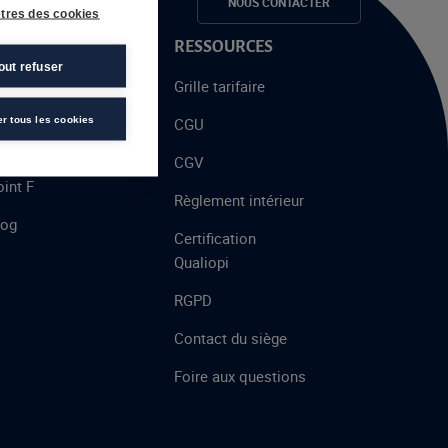
e candidats
NOUS CONTACTER
tres des cookies
 PROPOS
RESSOURCES
out refuser
alent
Grille tarifaire
chool
er tous les cookies
CGU
’AFEC
CGV
int F
Règlement intérieur
log
Certification
Qualiopi
RGPD
Contact du siège
Foire aux questions