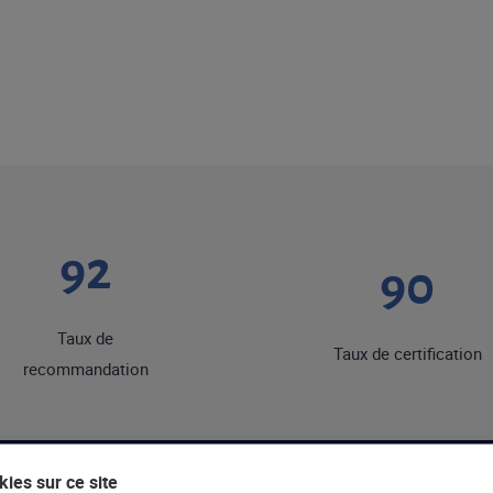
92
90
Taux de
Taux de certification
recommandation
ies sur ce site