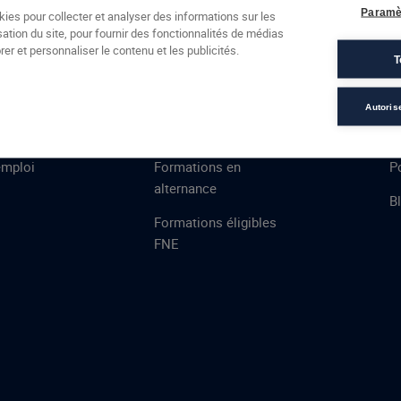
Formations
Campus
Financement
Actualités
Espac
Paramè
kies pour collecter et analyser des informations sur les
sation du site, pour fournir des fonctionnalités de médias
 AFEC
PRESTATIONS
À
er et personnaliser le contenu et les publicités.
T
ns
Évaluations
T
certifications
S
Autoris
de
n
VAE
L
emploi
Formations en
Po
alternance
B
Formations éligibles
FNE