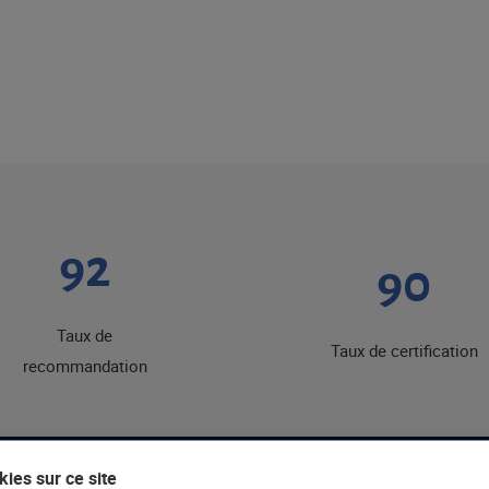
92
90
Taux de
Taux de certification
recommandation
ies sur ce site