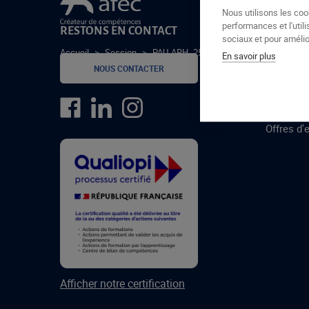
Le groupe Afec
Nous utilisons les coo
performances et l'utili
RESTONS EN CONTACT
GROUPE
sociaux et pour amélior
Accueil
>
Session
>
PAU-ARH -25-1-A
En savoir plus
Formatio
NOUS CONTACTER
Centres 
formatio
Offres d'
Afficher notre certification