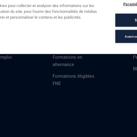
Formations
Campus
Financement
Actualités
Espac
Paramè
kies pour collecter et analyser des informations sur les
sation du site, pour fournir des fonctionnalités de médias
 AFEC
PRESTATIONS
À
er et personnaliser le contenu et les publicités.
T
ns
Évaluations
T
certifications
S
Autoris
de
n
VAE
L
emploi
Formations en
Po
alternance
B
Formations éligibles
FNE