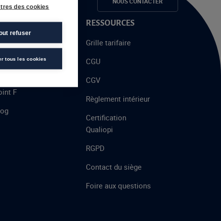
e candidats
NOUS CONTACTER
tres des cookies
 PROPOS
RESSOURCES
out refuser
alent
Grille tarifaire
chool
er tous les cookies
CGU
’AFEC
CGV
int F
Règlement intérieur
log
Certification
Qualiopi
RGPD
Contact du siège
Foire aux questions