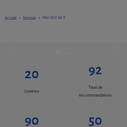
Accueil
>
Session
>
PAU-SST-24-3
92
20
Taux de
Centres
recommandation
90
50