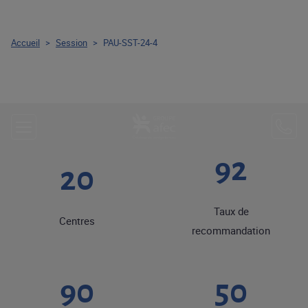
Accueil
>
Session
>
PAU-SST-24-4
92
20
Taux de
Centres
recommandation
90
50