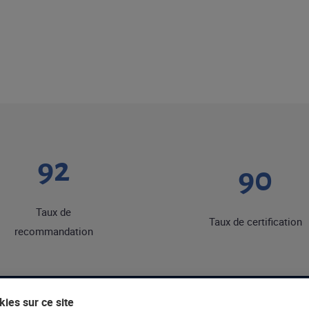
92
90
Taux de
Taux de certification
recommandation
ies sur ce site