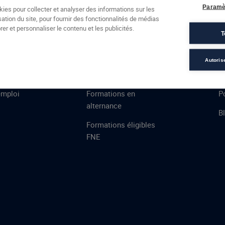
Formations
Campus
Financement
Actualités
Espac
Paramè
kies pour collecter et analyser des informations sur les
sation du site, pour fournir des fonctionnalités de médias
 AFEC
PRESTATIONS
À
er et personnaliser le contenu et les publicités.
T
) Médico-Social(e)
ns
Évaluations
T
certifications
S
Autoris
de
n
VAE
L
emploi
Formations en
Po
alternance
B
Formations éligibles
FNE