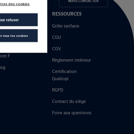
e candidats
NOUS CONTACTER
tres des cookies
 PROPOS
RESSOURCES
out refuser
alent
Grille tarifaire
chool
er tous les cookies
CGU
’AFEC
CGV
int F
Règlement intérieur
log
Certification
Qualiopi
RGPD
Contact du siège
Foire aux questions