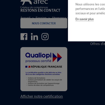
Le groupe Afec
Nous utilisons les coo
performances et l'utili
RESTONS EN CONTACT
GROUPE
sociaux et pour amélior
Accueil
>
Session
>
Alternance – TP Secrétaire Assistant(e
En savoir plus
Formatio
NOUS CONTACTER
Centres 
formatio
Offres d'
Afficher notre certification