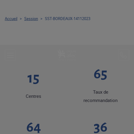
Accueil
>
Session
>
SST-BORDEAUX-14112023
68
15
Taux de
Centres
recommandation
67
37