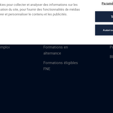
Formations
Campus
Financement
Actualités
Espac
Paramè
kies pour collecter et analyser des informations sur les
sation du site, pour fournir des fonctionnalités de médias
 AFEC
PRESTATIONS
À
er et personnaliser le contenu et les publicités.
T
ux Famille
ns
Évaluations
T
certifications
S
Autoris
de
n
VAE
L
emploi
Formations en
Po
alternance
B
Formations éligibles
FNE