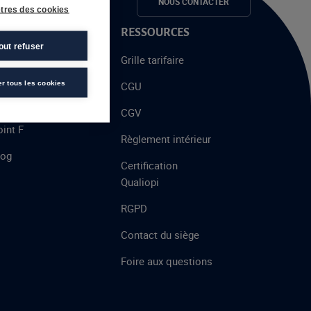
e candidats
NOUS CONTACTER
tres des cookies
 PROPOS
RESSOURCES
out refuser
alent
Grille tarifaire
chool
er tous les cookies
CGU
’AFEC
CGV
int F
Règlement intérieur
log
Certification
Qualiopi
RGPD
Contact du siège
Foire aux questions