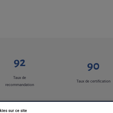
92
90
Taux de
Taux de certification
recommandation
ies sur ce site