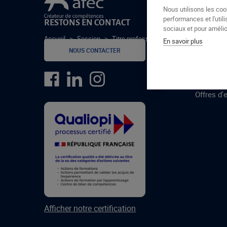
Le groupe Afec
Nous utilisons les coo
performances et l'utili
RESTONS EN CONTACT
GROUPE
sociaux et pour amélior
Accueil
>
Session
>
Titre professionnel Assitant(e) de Vie a
En savoir plus
Formatio
NOUS CONTACTER
Centres 
formatio
Offres d'
Afficher notre certification