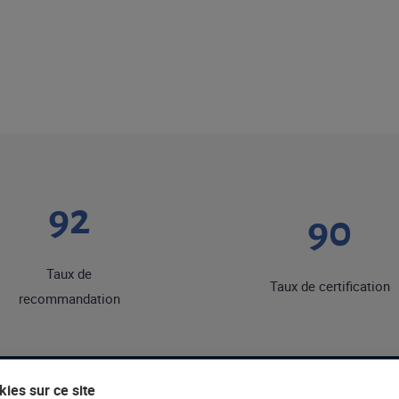
92
90
Taux de
Taux de certification
recommandation
ies sur ce site