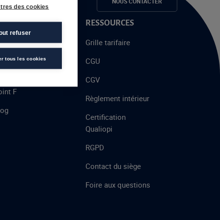
e candidats
NOUS CONTACTER
tres des cookies
 PROPOS
RESSOURCES
out refuser
alent
Grille tarifaire
chool
er tous les cookies
CGU
’AFEC
CGV
int F
Règlement intérieur
log
Certification
Qualiopi
RGPD
Contact du siège
Foire aux questions