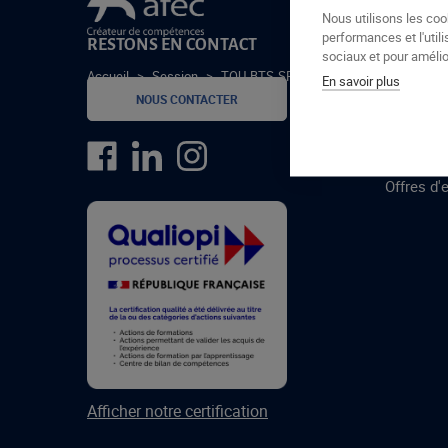
Le groupe Afec
Nous utilisons les coo
performances et l'utili
RESTONS EN CONTACT
GROUPE
sociaux et pour amélior
Accueil
>
Session
>
TOU-BTS-SPSSS-24-1
En savoir plus
Formatio
NOUS CONTACTER
Centres 
formatio
Offres d'
Afficher notre certification