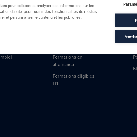
Formations
Campus
Financement
Actualités
Espac
Paramè
kies pour collecter et analyser des informations sur les
sation du site, pour fournir des fonctionnalités de médias
 AFEC
PRESTATIONS
À
er et personnaliser le contenu et les publicités.
T
ns
Évaluations
T
certifications
S
Autoris
de
n
VAE
L
emploi
Formations en
Po
alternance
B
Formations éligibles
FNE