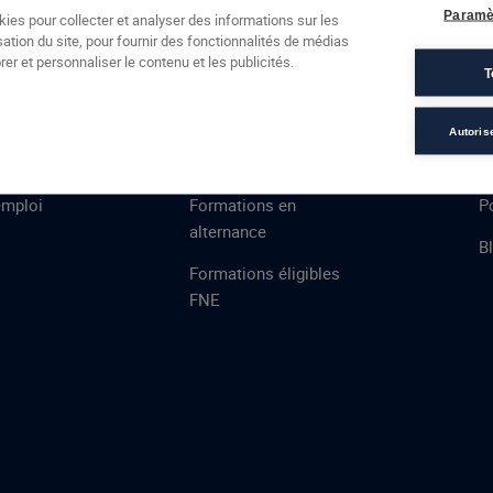
Formations
Campus
Financement
Actualités
Espac
Paramè
kies pour collecter et analyser des informations sur les
sation du site, pour fournir des fonctionnalités de médias
 AFEC
PRESTATIONS
À
er et personnaliser le contenu et les publicités.
T
ns
Évaluations
T
certifications
S
Autoris
de
n
VAE
L
emploi
Formations en
Po
alternance
B
Formations éligibles
FNE