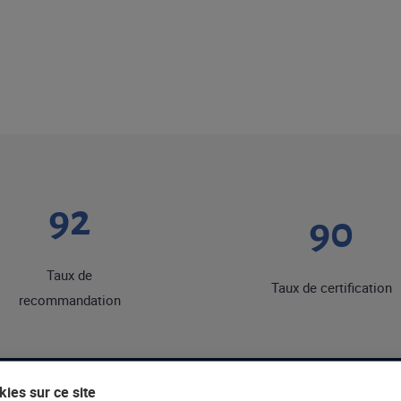
92
90
Taux de
Taux de certification
recommandation
ies sur ce site