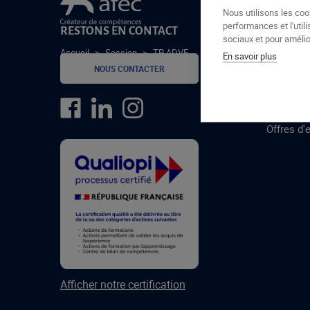
Le groupe Afec
Nous utilisons les coo
performances et l'utili
RESTONS EN CONTACT
GROUPE
sociaux et pour amélior
Accueil
>
Session
>
TP ADVF
En savoir plus
Formatio
NOUS CONTACTER
Centres 
formatio
Offres d'
Afficher notre certification