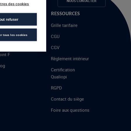
e candidats
NOUS CONTACTER
tres des cookies
 PROPOS
RESSOURCES
out refuser
alent
Grille tarifaire
chool
er tous les cookies
CGU
’AFEC
CGV
int F
Règlement intérieur
log
Certification
Qualiopi
RGPD
Contact du siège
Foire aux questions