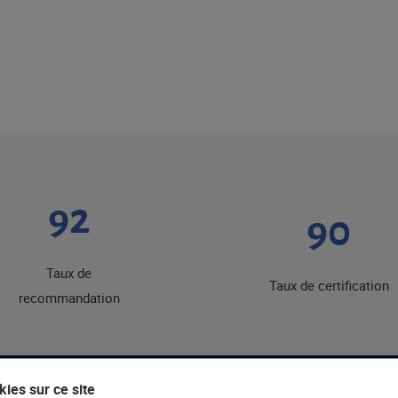
92
90
Taux de
Taux de certification
recommandation
ies sur ce site