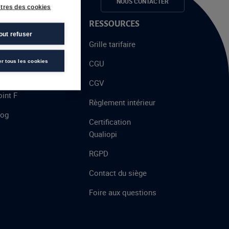
e candidats
NOUS CONTACTER
tres des cookies
 PROPOS
RESSOURCES
out refuser
alent
Grille tarifaire
chool
er tous les cookies
CGU
’AFEC
CGV
int F
Règlement intérieur
log
Certification
Qualiopi
RGPD
Contact du siège
Foire aux questions