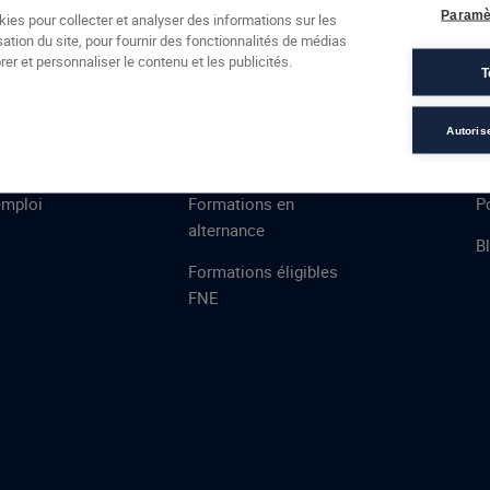
Formations
Campus
Financement
Actualités
Espac
Paramè
kies pour collecter et analyser des informations sur les
sation du site, pour fournir des fonctionnalités de médias
 AFEC
PRESTATIONS
À
er et personnaliser le contenu et les publicités.
T
ns
Évaluations
T
certifications
S
Autoris
de
n
VAE
L
emploi
Formations en
Po
alternance
B
Formations éligibles
FNE