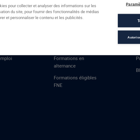
Formations
Campus
Financement
Actualités
Espac
Paramè
kies pour collecter et analyser des informations sur les
sation du site, pour fournir des fonctionnalités de médias
 AFEC
PRESTATIONS
À
er et personnaliser le contenu et les publicités.
T
 restaurant – DEFI UMIH
ns
Évaluations
T
certifications
S
Autoris
de
n
VAE
L
emploi
Formations en
Po
alternance
B
Formations éligibles
FNE