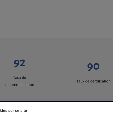
92
90
Taux de
Taux de certification
recommandation
ies sur ce site