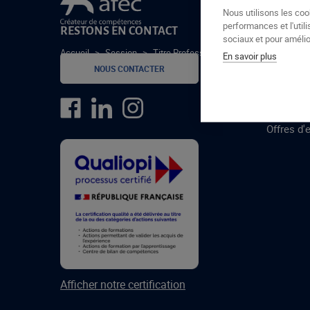
Le groupe Afec
Nous utilisons les coo
performances et l'utili
RESTONS EN CONTACT
GROUPE
sociaux et pour amélior
Accueil
>
Session
>
Titre Professionnel – Serveur(euse) en
En savoir plus
Formatio
NOUS CONTACTER
Centres 
formatio
Offres d'
Afficher notre certification