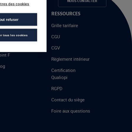
e candidats
NOUS CONTACTER
tres des cookies
 PROPOS
RESSOURCES
out refuser
alent
Grille tarifaire
chool
er tous les cookies
CGU
’AFEC
CGV
int F
Règlement intérieur
log
Certification
Qualiopi
RGPD
Contact du siège
Foire aux questions